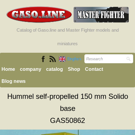
Catalog of Gaso.line and Master Fighter models and
miniatures
English
Home
company
catalog
Shop
Contact
Blog news
Hummel self-propelled 150 mm Solido
base
GAS50862