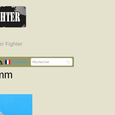
r Fighter
Français
0mm