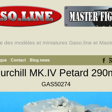
e des modèles et miniatures Gaso.line et Maste
ique
Contact
Blog news
urchill MK.IV Petard 29
GAS50274