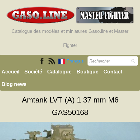
Catalogue des modèles et miniatures Gaso.line et Master
Fighter
Français
Accueil
Société
Catalogue
Boutique
Contact
Blog news
Amtank LVT (A) 1 37 mm M6
GAS50168