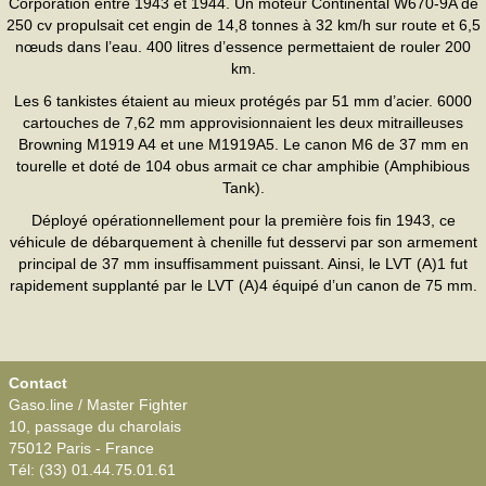
Corporation entre 1943 et 1944. Un moteur Continental W670-9A de
250 cv propulsait cet engin de 14,8 tonnes à 32 km/h sur route et 6,5
nœuds dans l’eau. 400 litres d’essence permettaient de rouler 200
km.
Les 6 tankistes étaient au mieux protégés par 51 mm d’acier. 6000
cartouches de 7,62 mm approvisionnaient les deux mitrailleuses
Browning M1919 A4 et une M1919A5. Le canon M6 de 37 mm en
tourelle et doté de 104 obus armait ce char amphibie (Amphibious
Tank).
Déployé opérationnellement pour la première fois fin 1943, ce
véhicule de débarquement à chenille fut desservi par son armement
principal de 37 mm insuffisamment puissant. Ainsi, le LVT (A)1 fut
rapidement supplanté par le LVT (A)4 équipé d’un canon de 75 mm.
Contact
Gaso.line / Master Fighter
10, passage du charolais
75012 Paris - France
Tél: (33) 01.44.75.01.61