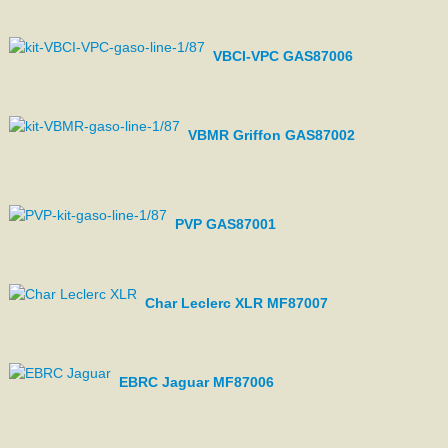
VBCI-VPC GAS87006
VBMR Griffon GAS87002
PVP GAS87001
Char Leclerc XLR MF87007
EBRC Jaguar MF87006