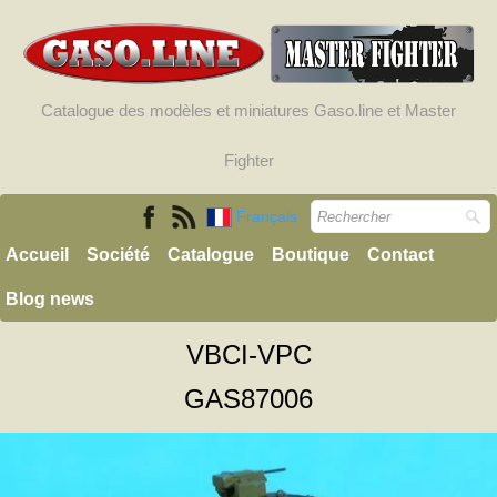
Catalogue des modèles et miniatures Gaso.line et Master
Fighter
Français
Accueil
Société
Catalogue
Boutique
Contact
Blog news
VBCI-VPC
GAS87006