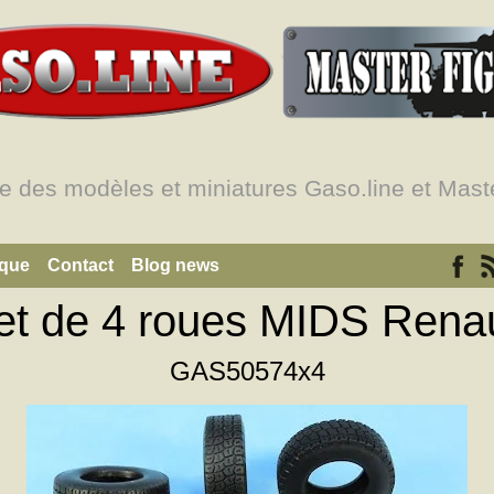
e des modèles et miniatures Gaso.line et Maste
ique
Contact
Blog news
et de 4 roues MIDS Renau
GAS50574x4