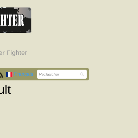
r Fighter
Français
lt