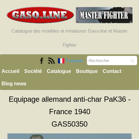
Catalogue des modèles et miniatures Gaso.line et Master
Fighter
Français
Accueil
Société
Catalogue
Boutique
Contact
Blog news
Equipage allemand anti-char PaK36 -
France 1940
GAS50350