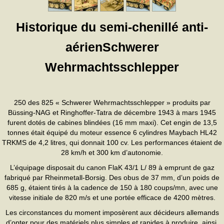
Historique du semi-chenillé anti-
aérienSchwerer
Wehrmachtsschlepper
250 des 825 « Schwerer Wehrmachtsschlepper » produits par
Büssing-NAG et Ringhoffer-Tatra de décembre 1943 à mars 1945
furent dotés de cabines blindées (16 mm maxi). Cet engin de 13,5
tonnes était équipé du moteur essence 6 cylindres Maybach HL42
TRKMS de 4,2 litres, qui donnait 100 cv. Les performances étaient de
28 km/h et 300 km d’autonomie.
L’équipage disposait du canon FlaK 43/1 L/ 89 à emprunt de gaz
fabriqué par Rheinmetall-Borsig. Des obus de 37 mm, d’un poids de
685 g, étaient tirés à la cadence de 150 à 180 coups/mn, avec une
vitesse initiale de 820 m/s et une portée efficace de 4200 mètres.
Les circonstances du moment imposèrent aux décideurs allemands
d’opter pour des matériels plus simples et rapides à produire, ainsi,