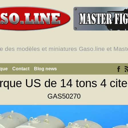
e des modèles et miniatures Gaso.line et Maste
ique
Contact
Blog news
que US de 14 tons 4 ci
GAS50270