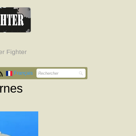
r Fighter
Français
ternes