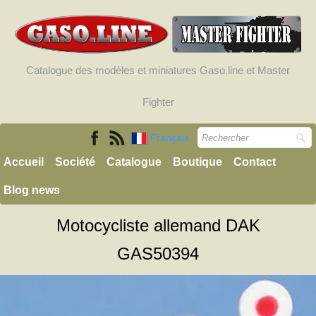
Catalogue des modèles et miniatures Gaso.line et Master
Fighter
Français
Accueil
Société
Catalogue
Boutique
Contact
Blog news
Motocycliste allemand DAK
GAS50394