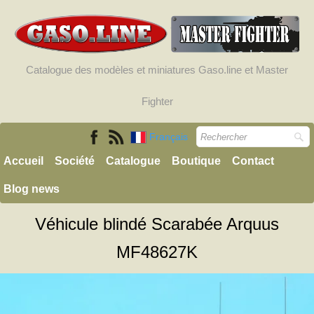
Catalogue des modèles et miniatures Gaso.line et Master
Fighter
Français
Accueil
Société
Catalogue
Boutique
Contact
Blog news
Véhicule blindé Scarabée Arquus
MF48627K