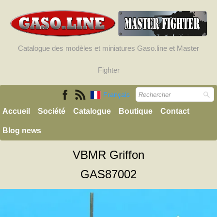
Catalogue des modèles et miniatures Gaso.line et Master
Fighter
Français
Accueil
Société
Catalogue
Boutique
Contact
Blog news
VBMR Griffon
GAS87002