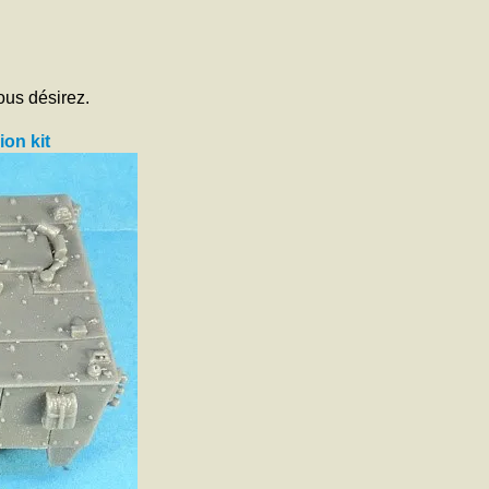
ous désirez.
ion kit