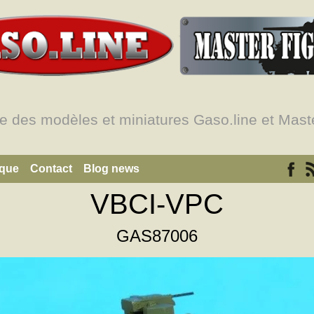
e des modèles et miniatures Gaso.line et Maste
ique
Contact
Blog news
VBCI-VPC
GAS87006