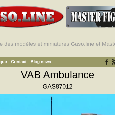
e des modèles et miniatures Gaso.line et Maste
ique
Contact
Blog news
VAB Ambulance
GAS87012