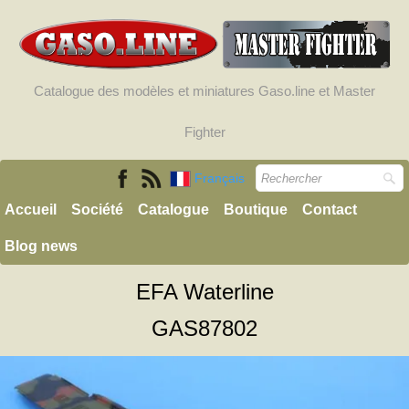
Catalogue des modèles et miniatures Gaso.line et Master
Fighter
Français
Accueil
Société
Catalogue
Boutique
Contact
Blog news
EFA Waterline
GAS87802