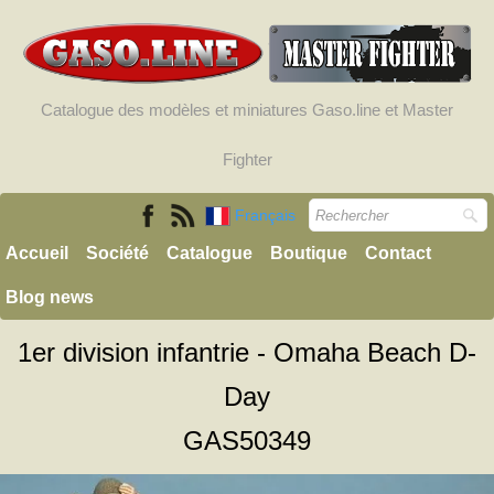
Catalogue des modèles et miniatures Gaso.line et Master
Fighter
Français
Accueil
Société
Catalogue
Boutique
Contact
Blog news
1er division infantrie - Omaha Beach D-
Day
GAS50349