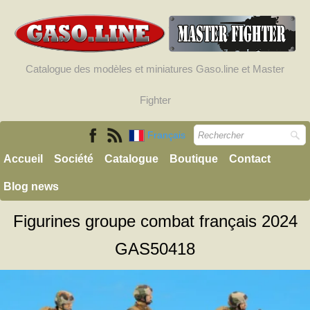
Catalogue des modèles et miniatures Gaso.line et Master
Fighter
Français
Accueil
Société
Catalogue
Boutique
Contact
Blog news
Figurines groupe combat français 2024
GAS50418