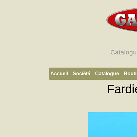
Catalogu
Accueil
Société
Catalogue
Bout
Fardi