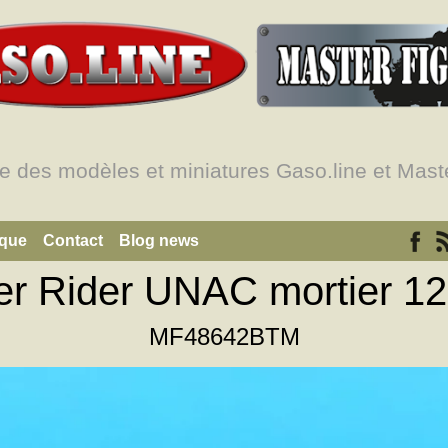
e des modèles et miniatures Gaso.line et Maste
ique
Contact
Blog news
er Rider UNAC mortier 
MF48642BTM