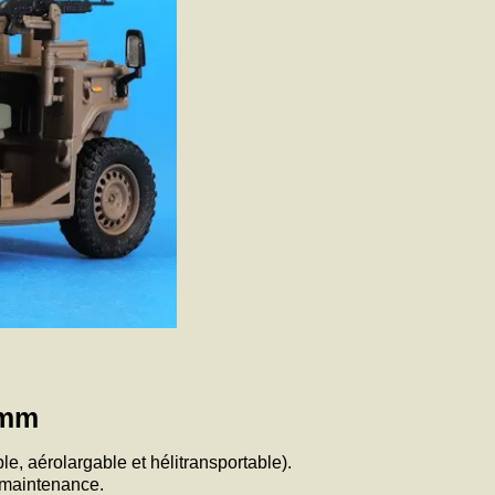
 mm
e, aérolargable et hélitransportable).
e maintenance.