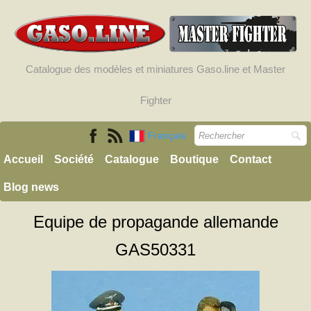
Catalogue des modèles et miniatures Gaso.line et Master
Fighter
Français
Accueil
Société
Catalogue
Boutique
Contact
Blog news
Equipe de propagande allemande
GAS50331