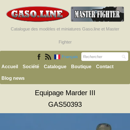
Catalogue des modèles et miniatures Gaso.line et Master
Fighter
Français
Accueil
Société
Catalogue
Boutique
Contact
Blog news
Equipage Marder III
GAS50393