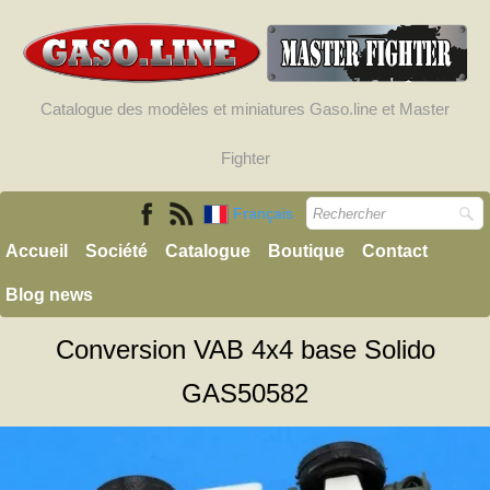
Catalogue des modèles et miniatures Gaso.line et Master
Fighter
Français
Accueil
Société
Catalogue
Boutique
Contact
Blog news
Conversion VAB 4x4 base Solido
GAS50582