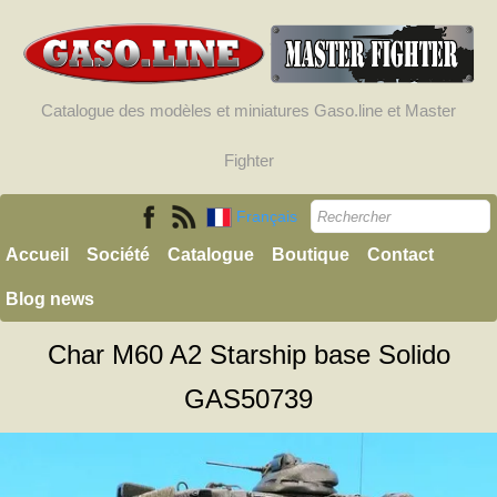
Catalogue des modèles et miniatures Gaso.line et Master
Fighter
Français
Accueil
Société
Catalogue
Boutique
Contact
Blog news
Char M60 A2 Starship base Solido
GAS50739