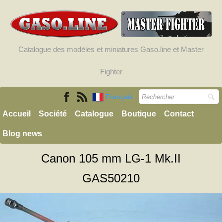
Catalogue des modèles et miniatures Gaso.line et Master
Fighter
Français
Accueil
Société
Catalogue
Boutique
Contact
Blog news
Canon 105 mm LG-1 Mk.II
GAS50210