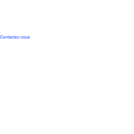
Contact
Gaso.line / Master Fighter
10, passage du charolais
75012 Paris - France
Tél: (33) 01.44.75.01.61
Contactez-nous