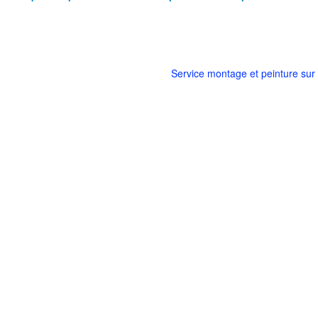
Aide & Assistance
SAV : 01.44.75.01.61
Ouvert du lundi au vendredi
de 9h30 à 17h30
Service montage et peinture su
© Copyright Promodels. Tous dro