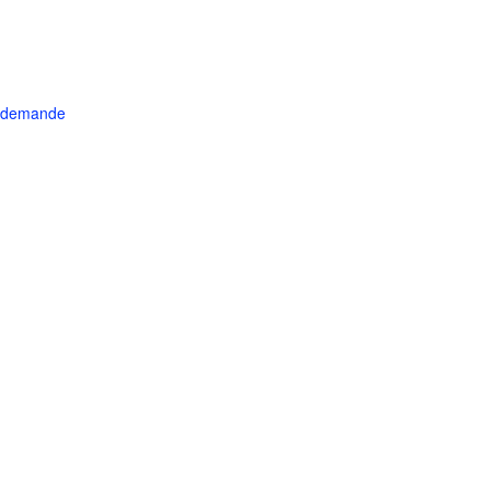
r demande
its réservés.