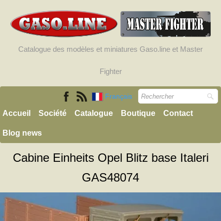
Catalogue des modèles et miniatures Gaso.line et Master
Fighter
Français
Accueil
Société
Catalogue
Boutique
Contact
Blog news
Cabine Einheits Opel Blitz base Italeri
GAS48074