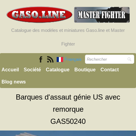
Catalogue des modèles et miniatures Gaso.line et Master
Fighter
Français
Accueil
Société
Catalogue
Boutique
Contact
Blog news
Barques d'assaut génie US avec
remorque
GAS50240