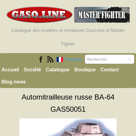
Catalogue des modèles et miniatures Gaso.line et Master
Fighter
Français
Accueil
Société
Catalogue
Boutique
Contact
Blog news
Automitrailleuse russe BA-64
GAS50051